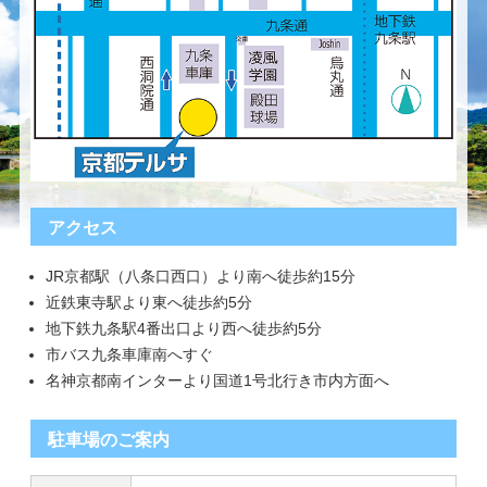
アクセス
JR京都駅（八条口西口）より南へ徒歩約15分
近鉄東寺駅より東へ徒歩約5分
地下鉄九条駅4番出口より西へ徒歩約5分
市バス九条車庫南へすぐ
名神京都南インターより国道1号北行き市内方面へ
駐車場のご案内