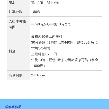
場所
地下1階、地下2階
駐車台数
180台
入出庫可能
午前8時から午後10時まで
時間
最初の30分以内無料
30分を超え1時間以内440円、以後30分毎に
220円の加算
料金
上限料金1,700円
午後10時～翌朝8時まで留め置き可能（料金
1,000円）
高さ制限
2ｍ10cm
学会事務局